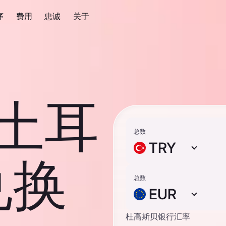
序
费用
忠诚
关于
 土耳
总数
TRY
兑换
总数
EUR
杜高斯贝银行汇率