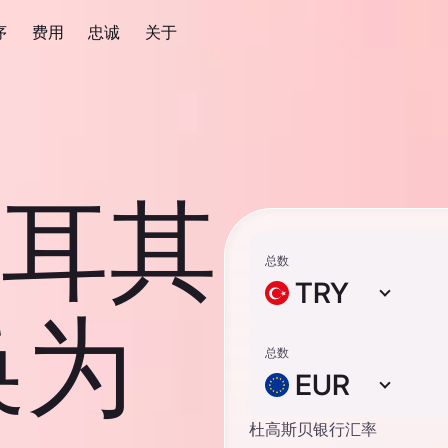
序
费用
忠诚
关于
 土耳其
总数
TRY
换为
总数
EUR
杜高斯贝银行汇率