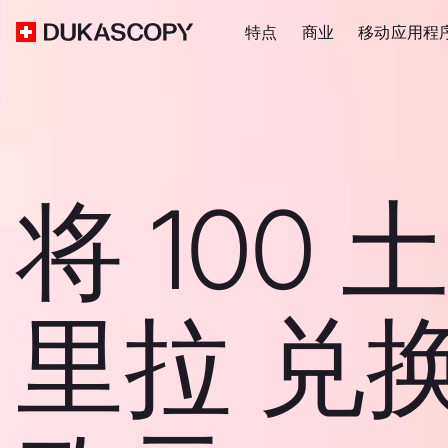
特点
商业
移动应用程
将 100
里拉 兑