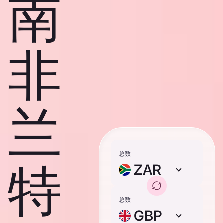
南
非
兰
总数
特
ZAR
总数
GBP