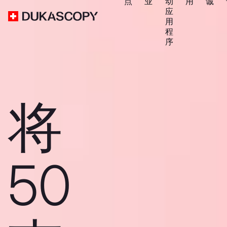
点
业
动
用
诚
应
用
程
序
将
50