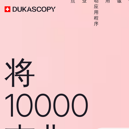
点
业
动
用
诚
应
用
程
序
将
10000