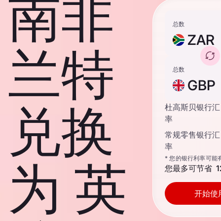
南非
总数
ZAR
兰特
总数
GBP
兑换
杜高斯贝银行汇
率
常规零售银行汇
率
* 您的银行利率可能
为 英
您最多可节省
1
开始使