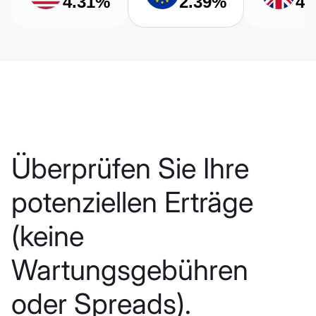
4.31%
2.39%
4.
Überprüfen Sie Ihre
potenziellen Erträge
(keine
Wartungsgebühren
oder Spreads).