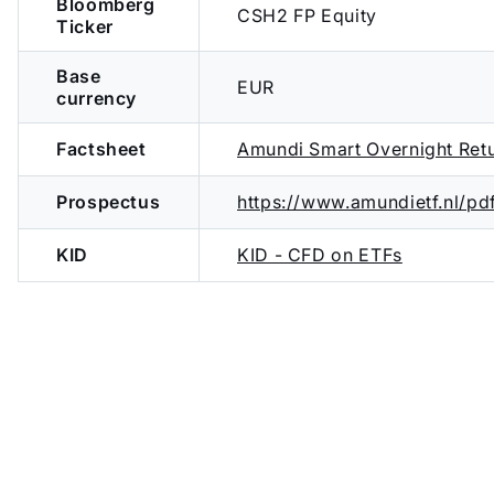
Bloomberg
CSH2 FP Equity
Ticker
Base
EUR
currency
Factsheet
Amundi Smart Overnight Ret
Prospectus
https://www.amundietf.nl/p
KID
KID - CFD on ETFs