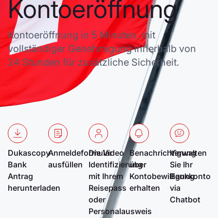
Kontoeröffnung
Kontoeröffnung in 5 Minuten, mit
vollständiger Genehmigung innerhalb von
24 Stunden für zusätzliche Sicherheit.
Dukascopy
Anmeldeformular
Die Video
Benachrichtigung
Verwalten
Bank
ausfüllen
Identifizierung
über
Sie Ihr
Antrag
mit Ihrem
Kontobewilligung
Bankkonto
herunterladen
Reisepass
erhalten
via
oder
Chatbot
Personalausweis