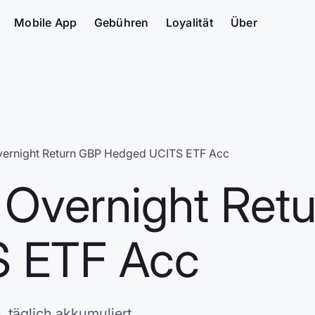
Mobile App
Gebühren
Loyalität
Über
ernight Return GBP Hedged UCITS ETF Acc
Overnight Ret
 ETF Acc
 täglich akkumuliert.