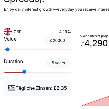
Enjoy daily interest growth
—everyday you receive interes
3
GBP
4.29%
Value
£
20000
Duration
5
years
Tägliche Zinsen:
£2.35