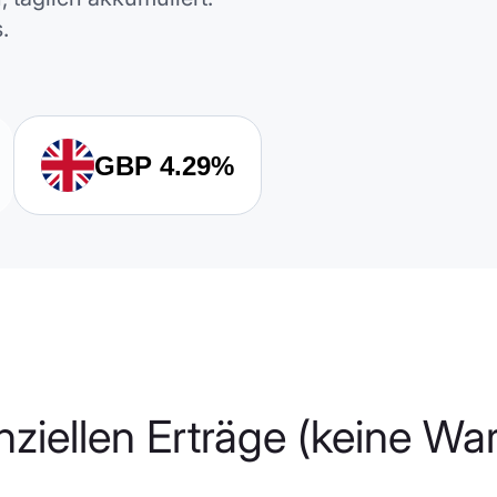
.
GBP
4.29%
nziellen Erträge (keine W