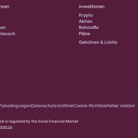
anzen
Investitionen
Krypto
Aktien
gen
Rohstoffe
tausch
Pläne
Gebühren & Limits
ftsbedingungen
Datenschutzrichtlinie
Cookie-Richtlinie
Fehler melden
 is regulated by the Swiss Financial Market
mmerce
.