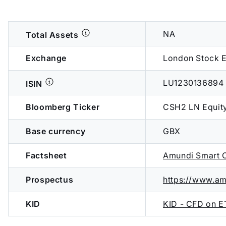
NA
Total Assets
Exchange
London Stock 
LU1230136894
ISIN
Bloomberg Ticker
CSH2 LN Equit
Base currency
GBX
Factsheet
Amundi Smart 
Prospectus
https://www.a
KID
KID - CFD on E