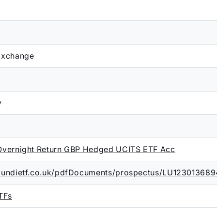
Exchange
y
Overnight Return GBP Hedged UCITS ETF Acc
mundietf.co.uk/pdfDocuments/prospectus/LU1230136
TFs