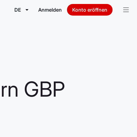
DE
Anmelden
Konto eröffnen
urn GBP