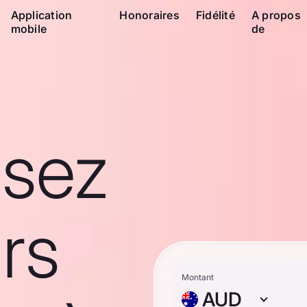
Application
Honoraires
Fidélité
A propos
mobile
de
ssez
rs
Montant
AUD