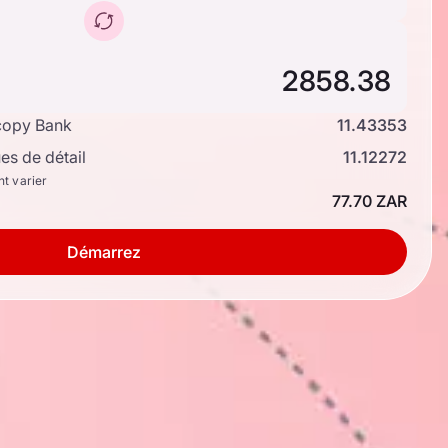
copy Bank
11.43353
s de détail
11.12272
nt varier
77.70 ZAR
Démarrez