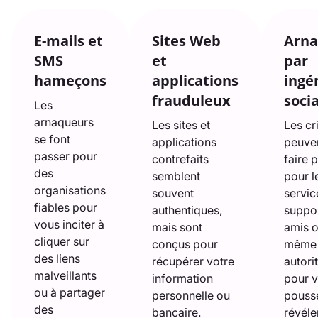
E-mails et
Sites Web
Arna
SMS
et
par
hameçons
applications
ingé
frauduleux
soci
Les
arnaqueurs
Les sites et
Les cr
se font
applications
peuve
passer pour
contrefaits
faire 
des
semblent
pour l
organisations
souvent
servic
fiables pour
authentiques,
suppor
vous inciter à
mais sont
amis 
cliquer sur
conçus pour
même
des liens
récupérer votre
autori
malveillants
information
pour 
ou à partager
personnelle ou
pouss
des
bancaire.
révéle