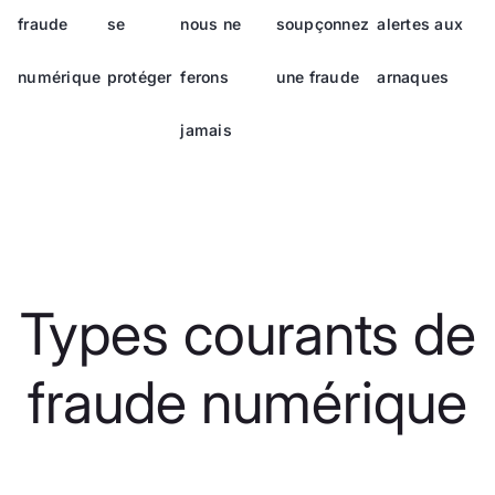
fraude
se
nous ne
soupçonnez
alertes aux
numérique
protéger
ferons
une fraude
arnaques
jamais
Types courants de
fraude numérique