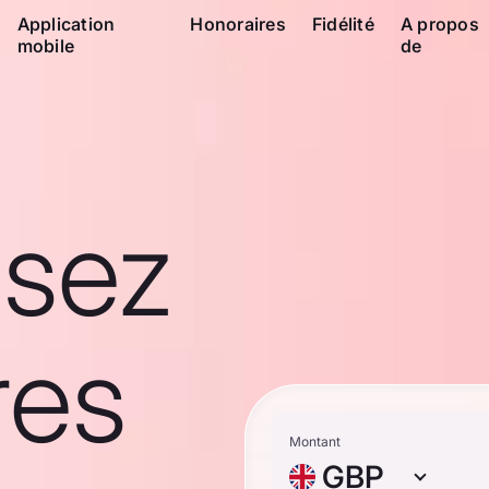
Application
Honoraires
Fidélité
A propos
mobile
de
ssez
res
Montant
GBP