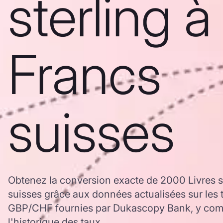
sterling à
Francs
suisses
Obtenez la conversion exacte de 2000 Livres s
suisses grâce aux données actualisées sur les
GBP/CHF fournies par Dukascopy Bank, y comp
l'historique des taux.