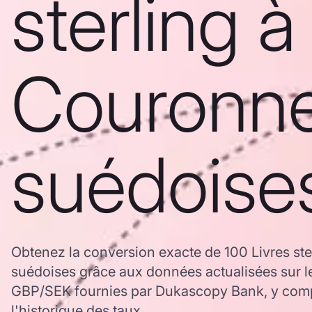
sterling à
Couronn
suédoise
Obtenez la conversion exacte de 100 Livres st
suédoises grâce aux données actualisées sur l
GBP/SEK fournies par Dukascopy Bank, y compr
l'historique des taux.