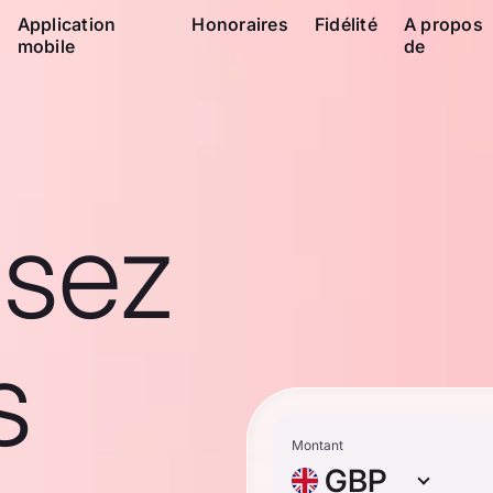
Application
Honoraires
Fidélité
A propos
mobile
de
ssez
s
Montant
GBP