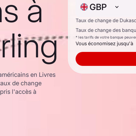
s à
GBP
Taux de change de Dukas
rling
Taux de change des banque
* les tarifs de votre banque peuve
Vous économisez jusqu'à
américains en Livres
 taux de change
ris l'accès à