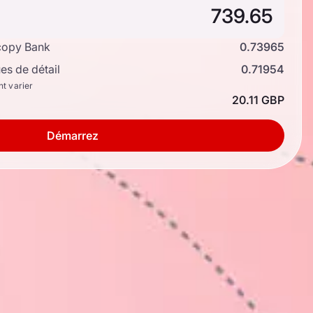
copy Bank
0.73965
s de détail
0.71954
nt varier
20.11 GBP
Démarrez