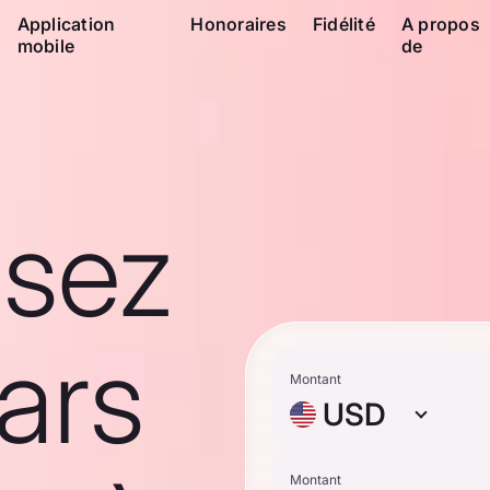
Application
Honoraires
Fidélité
A propos
mobile
de
ssez
ars
Montant
USD
Montant