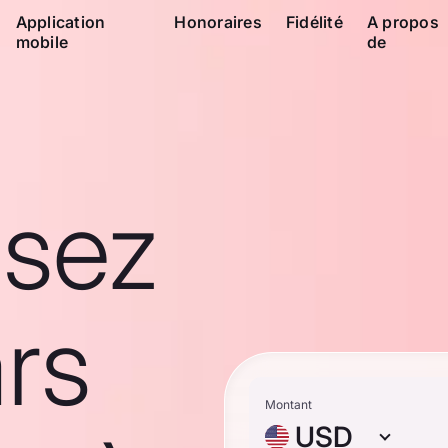
Application
Honoraires
Fidélité
A propos
mobile
de
ssez
rs
Montant
USD