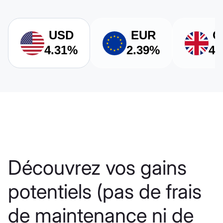
USD
EUR
G
4.31%
2.39%
4.
Découvrez vos gains
potentiels (pas de frais
de maintenance ni de