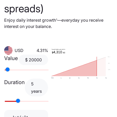
spreads)
Enjoy daily interest growth
—everyday you receive
3
interest on your balance.
USD
4.31%
Value
$
20000
Duration
5
years