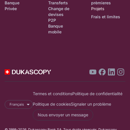
Banque
Transferts
prèmieres
Privée
Change de
Projets
devises
Frais et limites
P2P
Banque
mobile
Termes et conditions
Politique de confidentialité
Politique de cookies
Signaler un problème
Français
Nous envoyer un message
© 1998-2026. Dukascopy Bank SA. Tous droits réservés. Dukascopy