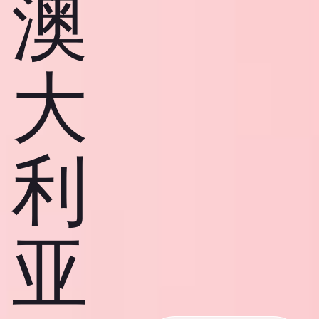
澳
大
利
亚