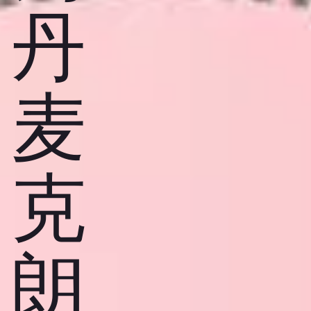
丹
麦
克
朗