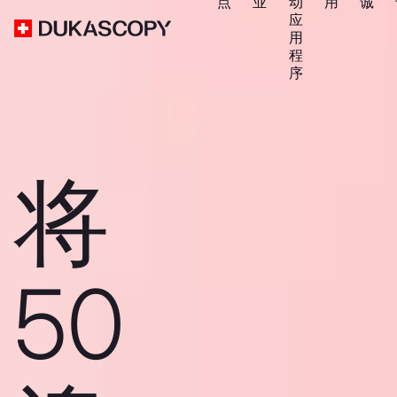
点
业
动
用
诚
应
用
程
序
将
50