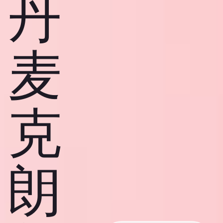
丹
麦
克
朗