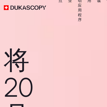
点
业
动
用
诚
应
用
程
序
将
20