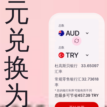
元
总数
兑
AUD
总数
TRY
换
杜高斯贝银行
33.65097
汇率
常规零售银行汇
32.73618
为
率
* 您的银行利率可能有所不同
您最多可节省
457.39 TRY