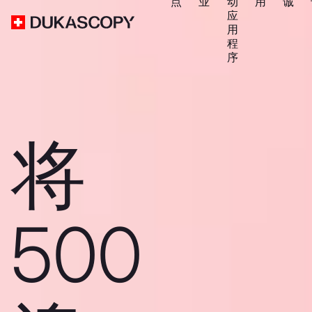
点
业
动
用
诚
应
用
程
序
将
500