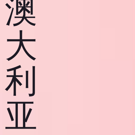
澳
大
利
亚