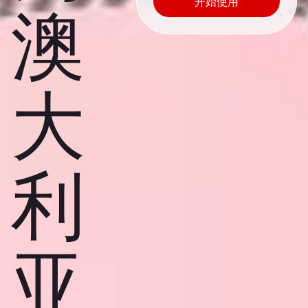
开始使用
澳
大
利
亚