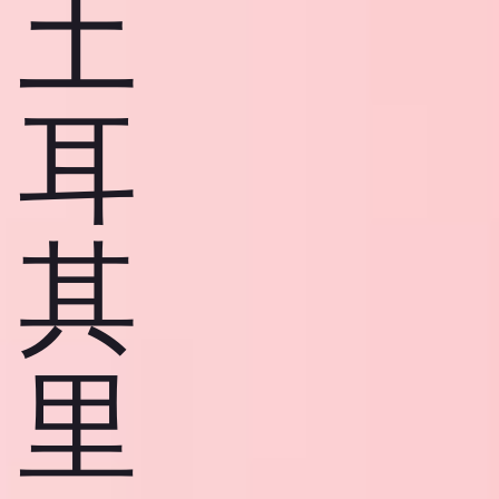
土
耳
其
里