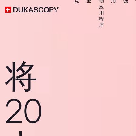
点
业
动
用
诚
应
用
程
序
将
20