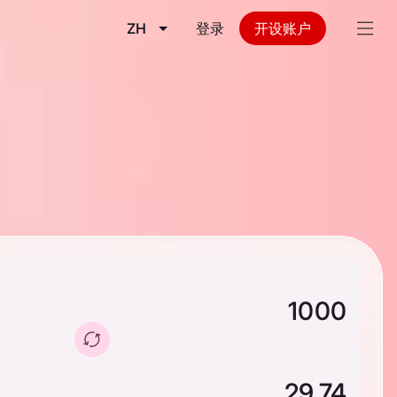
ZH
登录
开设账户