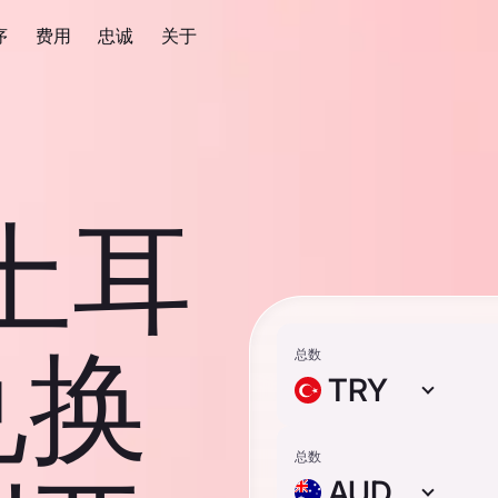
序
费用
忠诚
关于
 土耳
兑换
总数
TRY
总数
AUD