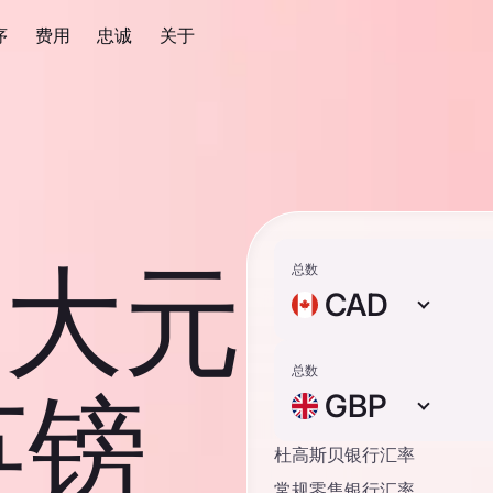
序
费用
忠诚
关于
拿大元
总数
CAD
总数
英镑
GBP
杜高斯贝银行汇率
常规零售银行汇率