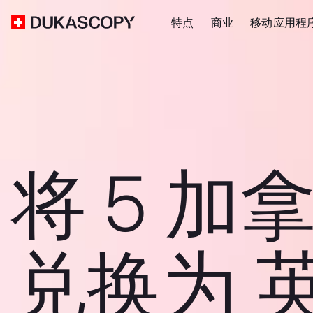
特点
商业
移动应用程
将 5 加
兑换为 