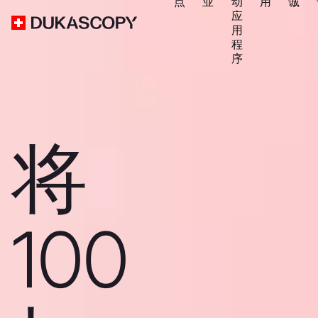
点
业
动
用
诚
应
用
程
序
将
100