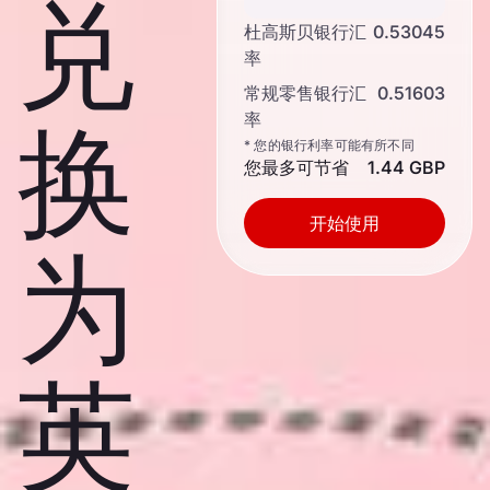
兑
杜高斯贝银行汇
0.53045
率
常规零售银行汇
0.51603
率
换
* 您的银行利率可能有所不同
您最多可节省
1.44 GBP
开始使用
为
英