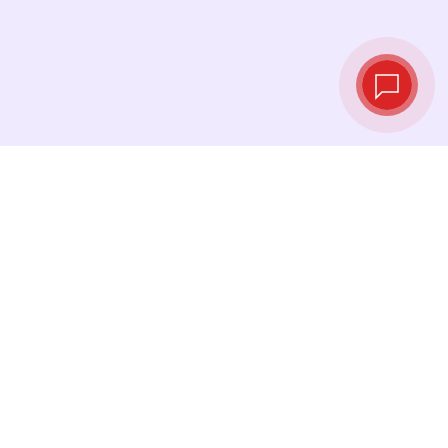
实时汇率
查看最新汇率，并在最佳时机进行兑换