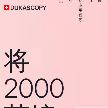
点
业
动
用
诚
应
用
程
序
将
2000