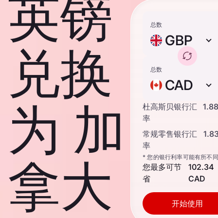
英镑
总数
GBP
兑换
总数
CAD
为 加
杜高斯贝银行汇
1.8
率
常规零售银行汇
1.8
率
* 您的银行利率可能有所不
拿大
您最多可节
102.34
省
CAD
开始使用