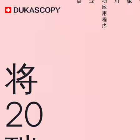
点
业
动
用
诚
应
用
程
序
将
20