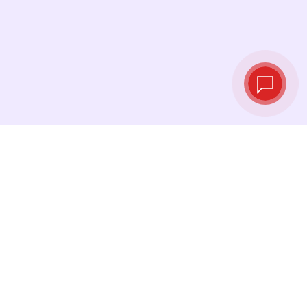
实时汇率
查看最新汇率，并在最佳时机进行兑换