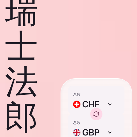
瑞
士
法
总数
郎
CHF
总数
GBP