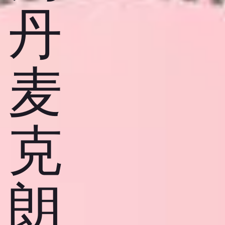
丹
麦
克
朗