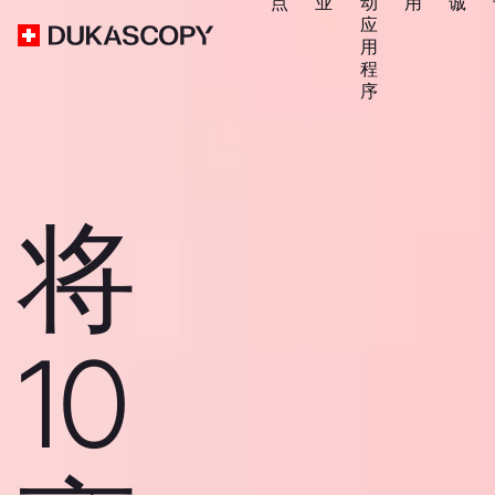
点
业
动
用
诚
应
用
程
序
将
10