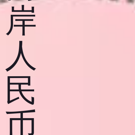
岸
人
民
币