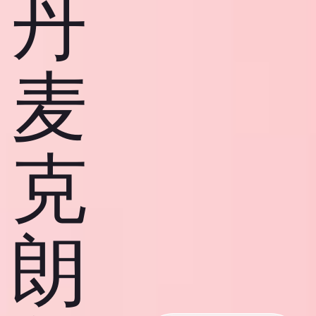
丹
麦
克
朗