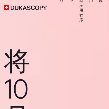
点
业
动
用
诚
应
用
程
序
将
10