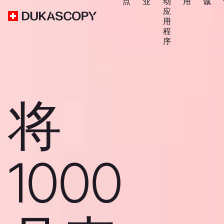
点
业
动
用
诚
应
用
程
序
将
1000