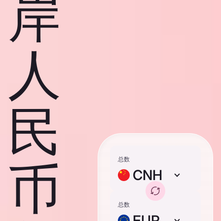
岸
人
民
总数
币
CNH
总数
EUR