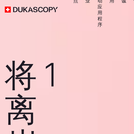
点
业
动
用
诚
应
用
程
序
将 1
离