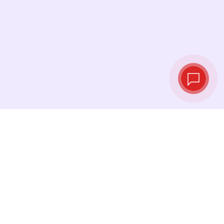
实时汇率
查看最新汇率，并在最佳时机进行兑换