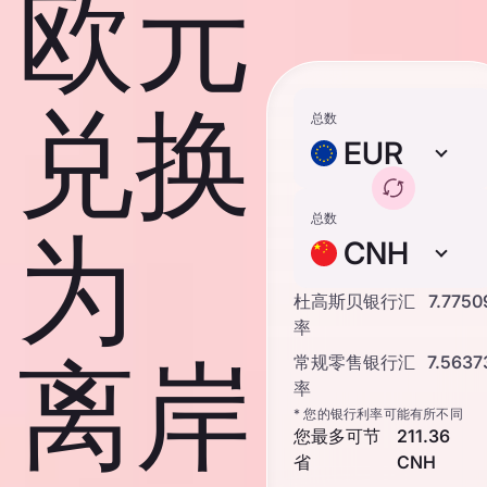
欧元
兑换
总数
EUR
总数
为
CNH
杜高斯贝银行汇
7.7750
率
离岸
常规零售银行汇
7.5637
率
* 您的银行利率可能有所不同
您最多可节
211.36
省
CNH