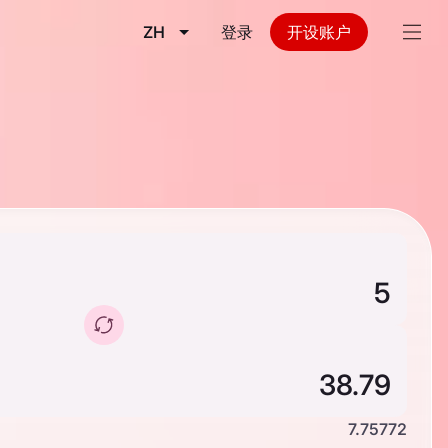
ZH
登录
开设账户
7.75772