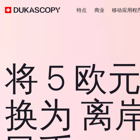
特点
商业
移动应用程
将 5 欧元
换为 离