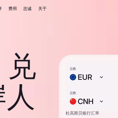
序
费用
忠诚
关于
 兑
总数
EUR
岸人
总数
CNH
杜高斯贝银行汇率