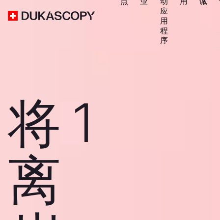
点
业
动
用
诚
应
用
程
序
将 1
离