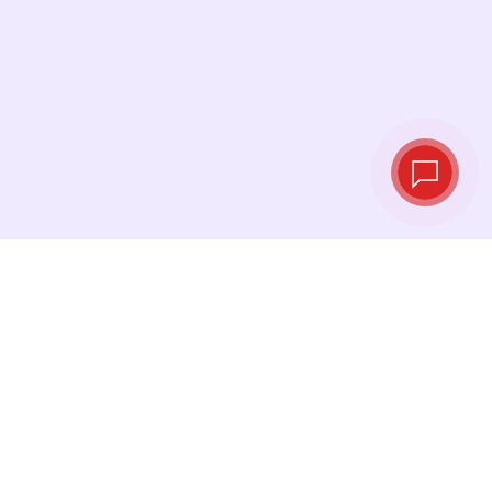
实时汇率
查看最新汇率，并在最佳时机进行兑换