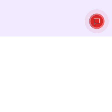
实时汇率
查看最新汇率，并在最佳时机进行兑换