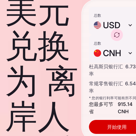
美元
总数
USD
兑换
总数
CNH
为 离
杜高斯贝银行汇
6.7
率
常规零售银行汇
6.5
率
* 您的银行利率可能有所不
岸人
您最多可节
915.14
省
CNH
开始使用