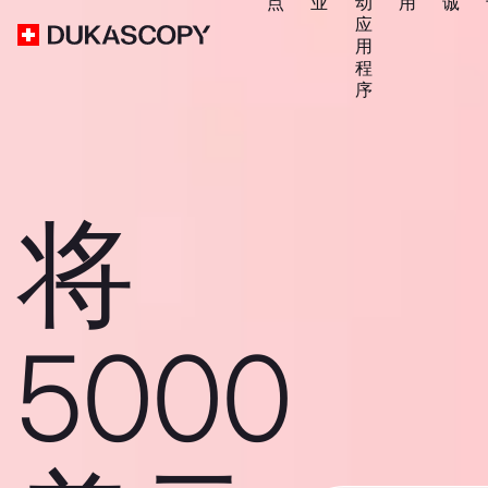
点
业
动
用
诚
应
用
程
序
将
5000