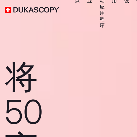
点
业
动
用
诚
应
用
程
序
将
50