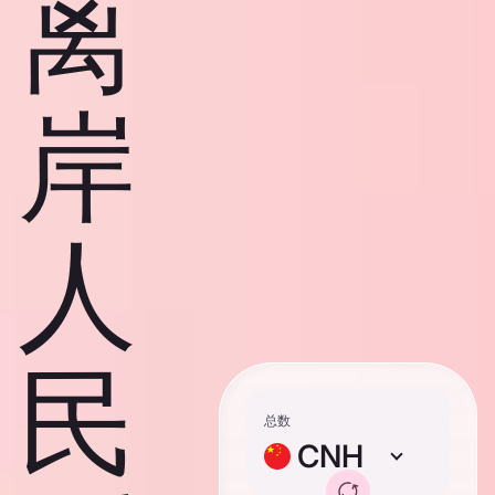
离
岸
人
民
总数
CNH