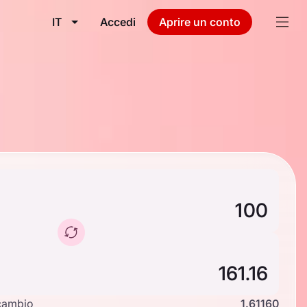
IT
Accedi
Aprire un conto
cambio
1.61160