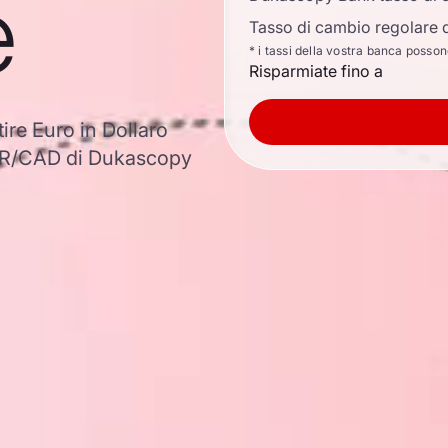
e
Tasso di cambio regolare d
* i tassi della vostra banca posso
Risparmiate fino a
tire Euro in Dollaro
EUR/CAD di Dukascopy