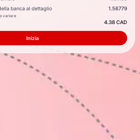
ella banca al dettaglio
1.56779
no variare
4.38 CAD
Inizia