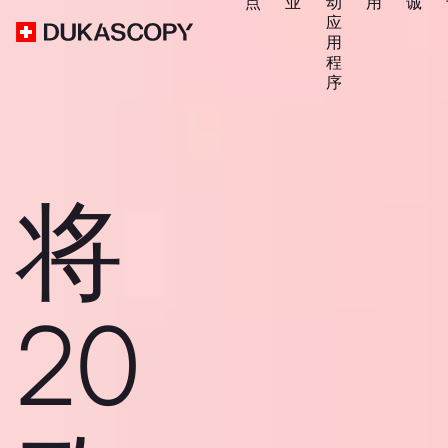
点
业
动
用
诚
应
用
程
序
将
20