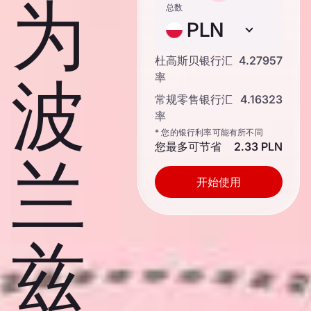
为
总数
PLN
杜高斯贝银行汇
4.27957
波
率
常规零售银行汇
4.16323
率
* 您的银行利率可能有所不同
您最多可节省
2.33 PLN
兰
开始使用
兹