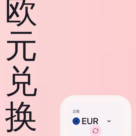
欧
元
兑
换
总数
EUR