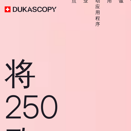
点
业
动
用
诚
应
用
程
序
将
250