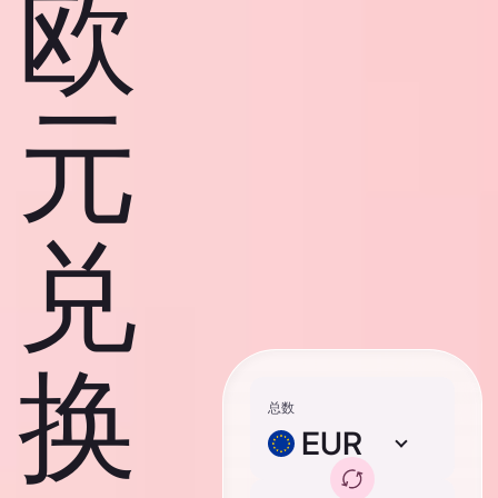
欧
元
兑
换
总数
EUR