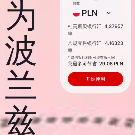
为
总数
PLN
杜高斯贝银行汇
4.27957
波
率
常规零售银行汇
4.16323
率
* 您的银行利率可能有所不同
您最多可节省
29.08 PLN
兰
开始使用
兹