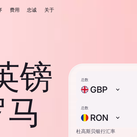
序
费用
忠诚
关于
 英镑
总数
GBP
罗马
总数
RON
杜高斯贝银行汇率