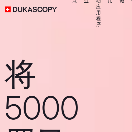
点
业
动
用
诚
应
用
程
序
将
5000