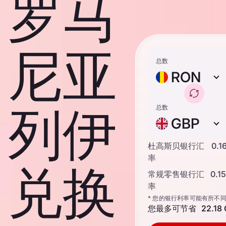
罗马
尼亚
总数
RON
列伊
总数
GBP
杜高斯贝银行汇
0.1
率
兑换
常规零售银行汇
0.1
率
* 您的银行利率可能有所不
您最多可节省
22.18