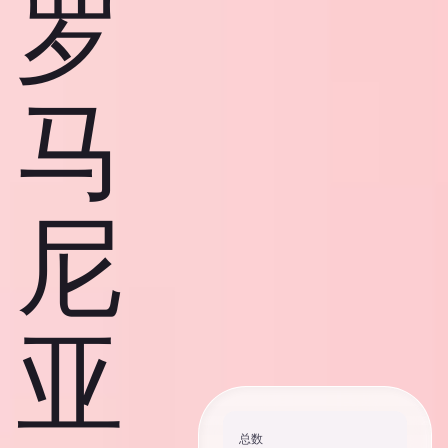
罗
马
尼
亚
总数