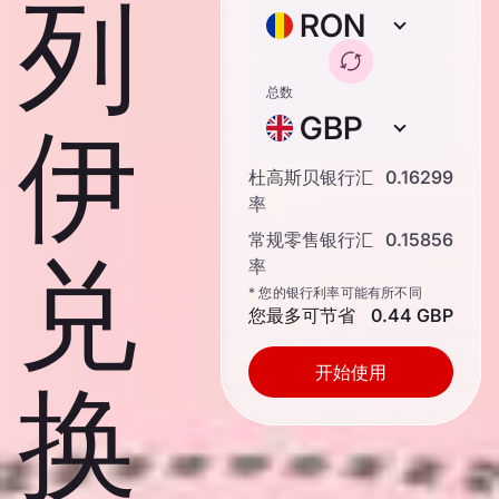
列
RON
总数
GBP
伊
杜高斯贝银行汇
0.16299
率
常规零售银行汇
0.15856
兑
率
* 您的银行利率可能有所不同
您最多可节省
0.44 GBP
开始使用
换