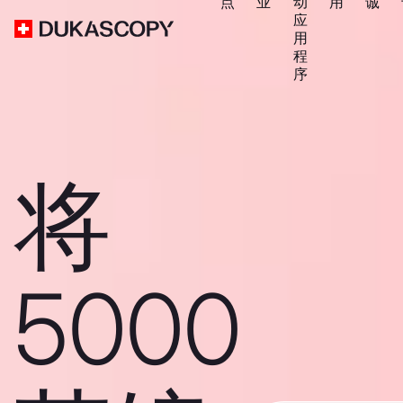
点
业
动
用
诚
应
用
程
序
将
5000