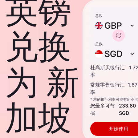
英镑
总数
GBP
兑换
总数
SGD
为 新
杜高斯贝银行汇
1.7
率
常规零售银行汇
1.6
率
* 您的银行利率可能有所不
加坡
您最多可节
233.80
省
SGD
开始使用