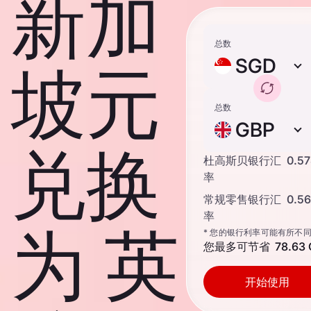
新加
总数
SGD
坡元
总数
GBP
兑换
杜高斯贝银行汇
0.5
率
常规零售银行汇
0.5
率
为 英
* 您的银行利率可能有所不
您最多可节省
78.63
开始使用