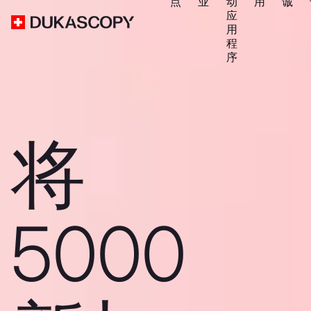
点
业
动
用
诚
应
用
程
序
将
5000