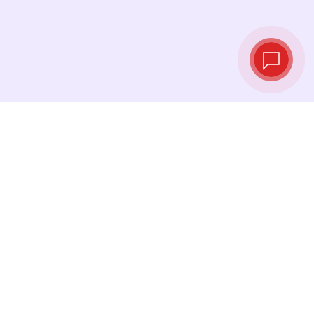
实时汇率
查看最新汇率，并在最佳时机进行兑换