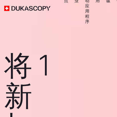
点
业
动
用
诚
应
用
程
序
将 1
新