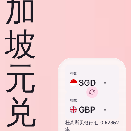
加
坡
元
总数
SGD
兑
总数
GBP
杜高斯贝银行汇
0.57852
率