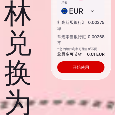
林
总数
EUR
杜高斯贝银行汇
0.00275
兑
率
常规零售银行汇
0.00268
率
* 您的银行利率可能有所不同
您最多可节省
0.01 EUR
换
开始使用
为