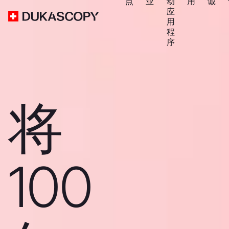
点
业
动
用
诚
应
用
程
序
将
100