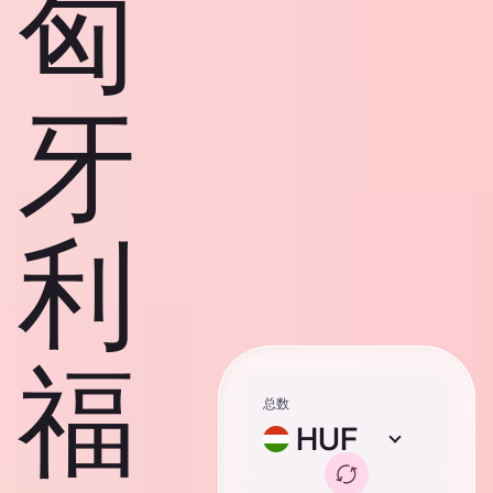
匈
牙
利
福
总数
HUF