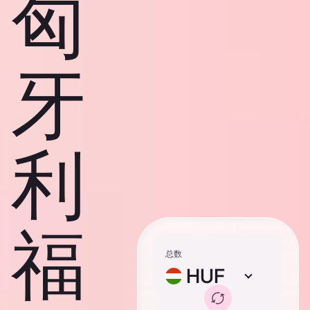
匈
牙
利
福
总数
HUF