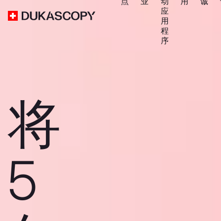
点
业
动
用
诚
应
用
程
序
将
5