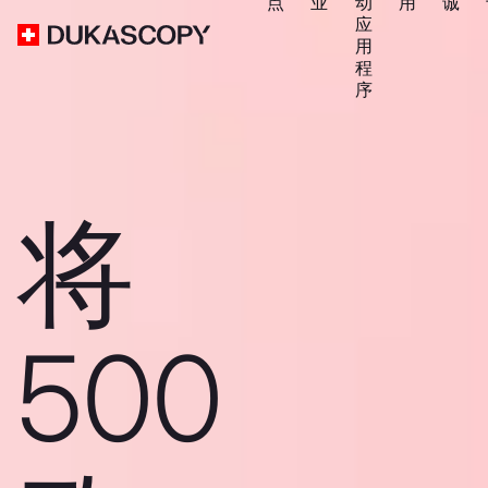
点
业
动
用
诚
应
用
程
序
将
500