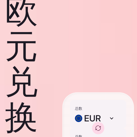
欧
元
兑
换
总数
EUR
总数