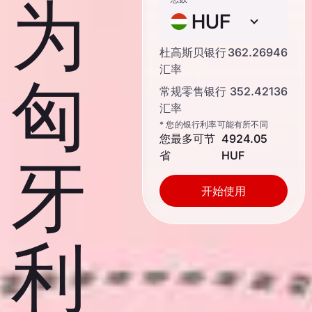
为
HUF
杜高斯贝银行
362.26946
汇率
匈
常规零售银行
352.42136
汇率
* 您的银行利率可能有所不同
您最多可节
4924.05
省
HUF
牙
开始使用
利