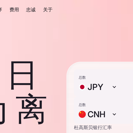
序
费用
忠诚
关于
0 日
总数
JPY
 离
总数
CNH
杜高斯贝银行汇率