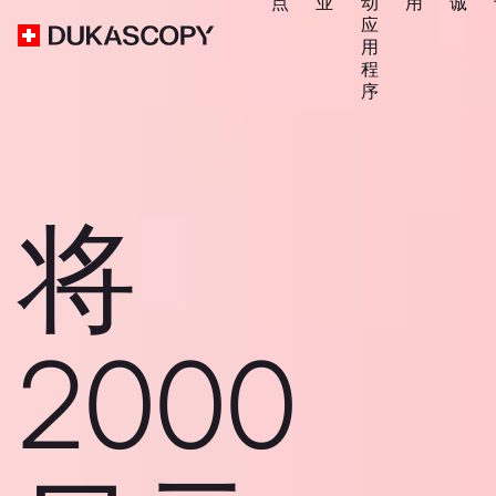
点
业
动
用
诚
应
用
程
序
将
2000