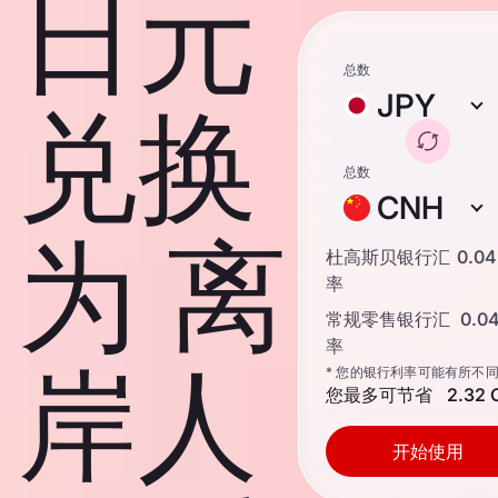
日元
总数
JPY
兑换
总数
CNH
为 离
杜高斯贝银行汇
0.0
率
常规零售银行汇
0.0
率
岸人
* 您的银行利率可能有所不
您最多可节省
2.32
开始使用