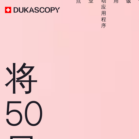
点
业
动
用
诚
应
用
程
序
将
50