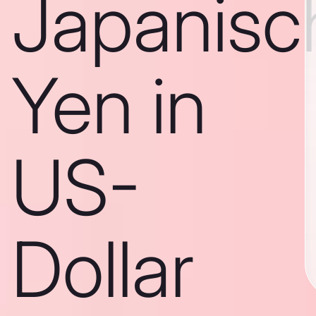
Japanisc
Yen in
US-
Dollar