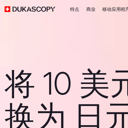
特点
商业
移动应用程
将 10 美
换为 日