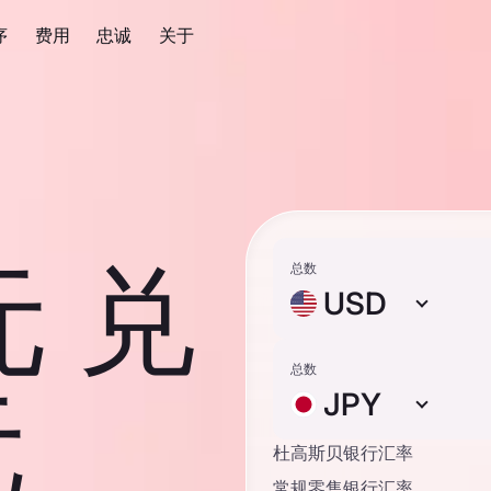
序
费用
忠诚
关于
元 兑
总数
USD
总数
元
JPY
杜高斯贝银行汇率
常规零售银行汇率