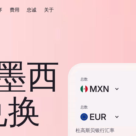
序
费用
忠诚
关于
 墨西
总数
MXN
兑换
总数
EUR
杜高斯贝银行汇率